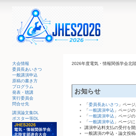
大会情報
2026年度電気・情報関係学会北陸
委員長あいさつ
一般講演申込
原稿の書き方
プログラム
お知らせ
発表・聴講
実行委員会
問合せ先
「
委員長あいさつ
」ページ
「
一般講演申込
」ページの
講演論文集DL
「
一般講演申込
」ページの
ポスター等DL
「
一般講演申込
」ページに
講演申込料支払の受付を開始
一般講演の申込・論文投稿